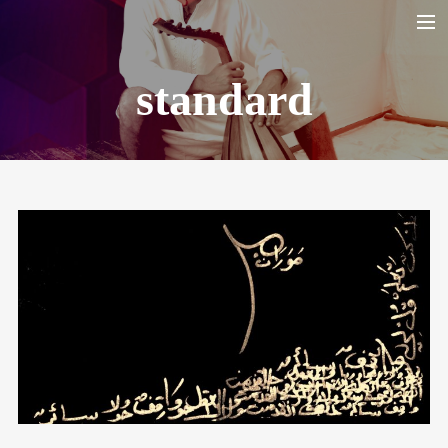
standard
HOME
BIO
LA YARANA PROJECT
SHAZAYA BEIRUT PROJECT
LISTEN/ ECOUTER
VIDEOS
PHOTOS
TOUR DATES
SHOP
CONTACT
RECHERCHE