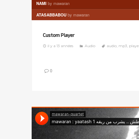
NAMI
by mawaran
ATASABBABOU
by mawaran
Custom Player
il y a 13 années
Audio
audio
,
mp3
,
playe
0