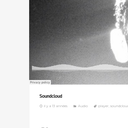
Soundcloud
il y a 13 années
Audio
player
,
soundclou