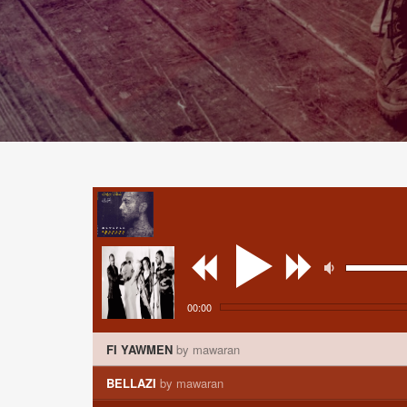
00:00
FI YAWMEN
by mawaran
BELLAZI
by mawaran