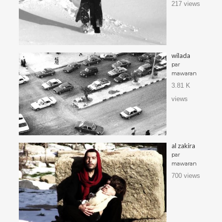
217 views
wilada
par
mawaran
3.81 K
views
al zakira
par
mawaran
700 views