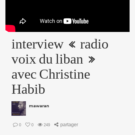
interview « radio
voix du liban »
avec Christine
Habib
mawaran
partager
0
0
249