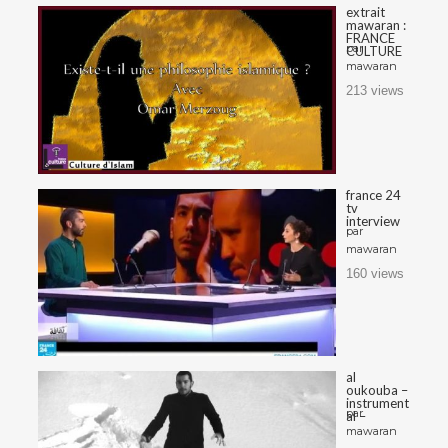
extrait
mawaran :
FRANCE
par
CULTURE
mawaran
213 views
france 24
tv
interview
par
mawaran
160 views
al
oukouba –
instrument
par
al –
mawaran