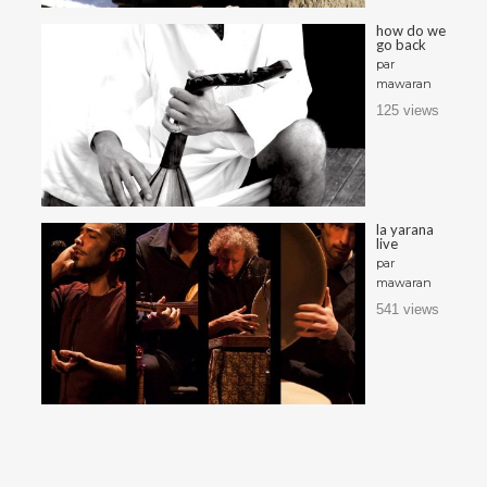
how do we
go back
par
mawaran
125 views
la yarana
live
par
mawaran
541 views