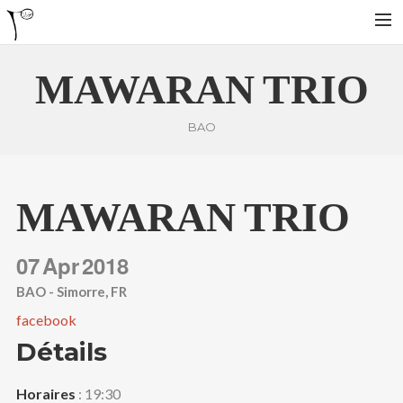
MAWARAN TRIO
HOME
BIO
BAO
LA YARANA PROJECT
SHAZAYA BEIRUT PROJECT
MAWARAN TRIO
LISTEN/ ECOUTER
VIDEOS
07
Apr
2018
PHOTOS
BAO - Simorre, FR
TOUR DATES
facebook
SHOP
Détails
CONTACT
RECHERCHE
Horaires
: 19:30