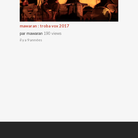
mawaran : troba vox 2017
par
mawaran
190 views
il y a 9 années