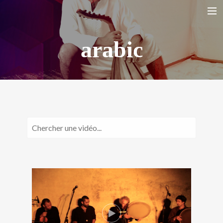
arabic
HOME
BIO
LA YARANA PROJECT
SHAZAYA BEIRUT PROJECT
LISTEN/ ECOUTER
VIDEOS
PHOTOS
TOUR DATES
SHOP
CONTACT
RECHERCHE